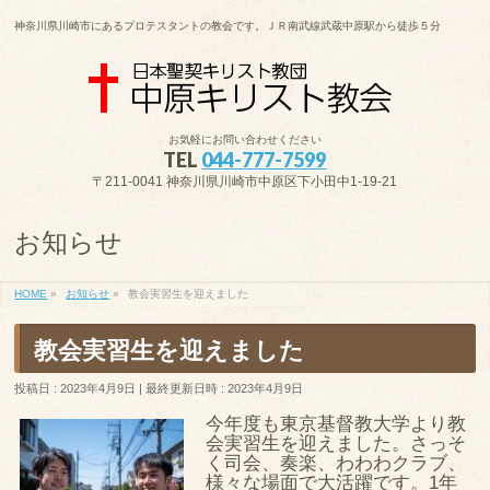
神奈川県川崎市にあるプロテスタントの教会です。ＪＲ南武線武蔵中原駅から徒歩５分
お気軽にお問い合わせください
TEL
044-777-7599
〒211-0041 神奈川県川崎市中原区下小田中1-19-21
お知らせ
HOME
»
お知らせ
»
教会実習生を迎えました
教会実習生を迎えました
投稿日 : 2023年4月9日
最終更新日時 : 2023年4月9日
今年度も東京基督教大学より教
会実習生を迎えました。さっそ
く司会、奏楽、わわわクラブ、
様々な場面で大活躍です。1年