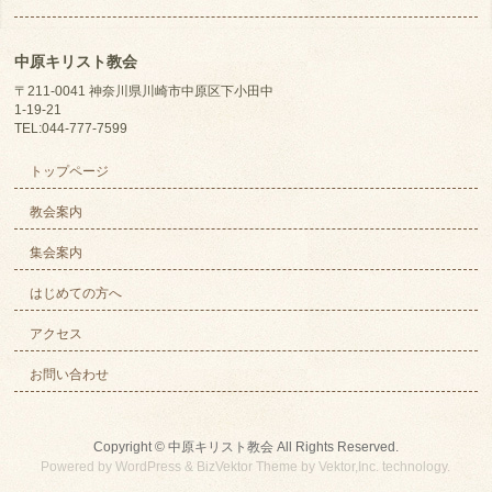
中原キリスト教会
〒211-0041 神奈川県川崎市中原区下小田中
1-19-21
TEL:044-777-7599
トップページ
教会案内
集会案内
はじめての方へ
アクセス
お問い合わせ
Copyright ©
中原キリスト教会
All Rights Reserved.
Powered by
WordPress
&
BizVektor Theme
by
Vektor,Inc.
technology.