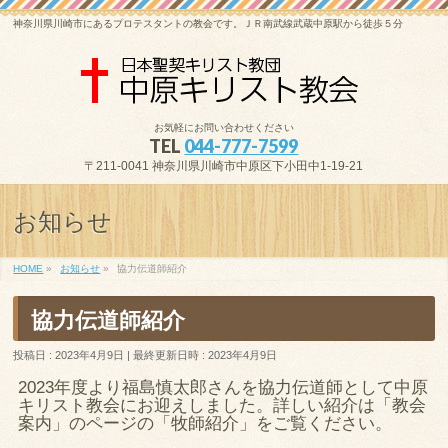
神奈川県川崎市にあるプロテスタントの教会です。ＪＲ南武線武蔵中原駅から徒歩５分
お気軽にお問い合わせください
TEL
044-777-7599
〒211-0041 神奈川県川崎市中原区下小田中1-19-21
お知らせ
HOME
»
お知らせ
»
協力伝道師紹介
協力伝道師紹介
投稿日 : 2023年4月9日
最終更新日時 : 2023年4月9日
2023年度より福島慎太郎さんを協力伝道師として中原
キリスト教会にお迎えしました。詳しい紹介は「教会
案内」のページの「牧師紹介」をご覧ください。